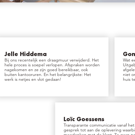
Jelle Hiddema
Gon
Bij ons recentelijk een draagmuur verwijderd. Het
Wat ee
hele proces is soepel verlopen. Afspraken worden
Uitgeb
nagekomen en ze zijn goed bereikbaar, ook
afgel
buiten kantooruren. En het belangrijkste: Het
niet o
werk is netjes en vlot gedaan!
huis 
Loïc Goessens
Transparante communicatie vanaf het
gesprek tot aan de oplevering waarbi
meedenken met de klant. Ze gaan ne