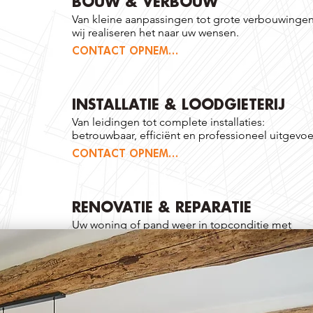
BOUW & VERBOUW
Van kleine aanpassingen tot grote verbouwingen
wij realiseren het naar uw wensen.
CONTACT OPNEMEN
INSTALLATIE & LOODGIETERIJ
Van leidingen tot complete installaties:
betrouwbaar, efficiënt en professioneel uitgevoe
CONTACT OPNEMEN
RENOVATIE & REPARATIE
Uw woning of pand weer in topconditie met
vakwerk en duurzame oplossingen.
CONTACT OPNEMEN
ALLROUND BEGELEIDING