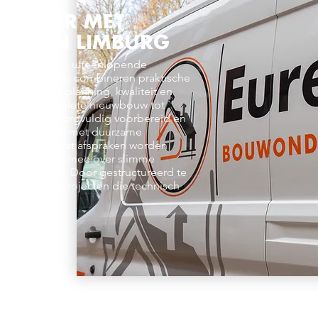
NNEMER MET
TISE IN LIMBURG
burg actief bij uiteenlopende
 bedrijven. Wij combineren praktische
k, waarbij planning, kwaliteit en
aan. Van complete nieuwbouw tot
aject wordt zorgvuldig voorbereid en
ren team werkt met duurzame
oortgang, zodat afspraken worden
g denken wij mee over slimme
en en budget. Door gestructureerd te
ealiseren wij projecten die technisch
heid bieden.