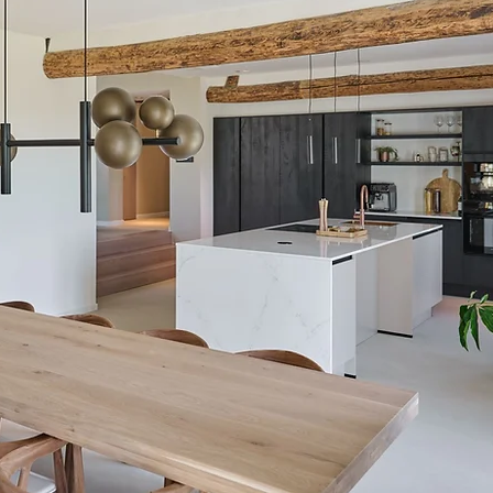
Wij nemen u mee van A tot Z of nemen het hele
project uit handen.
CONTACT OPNEMEN