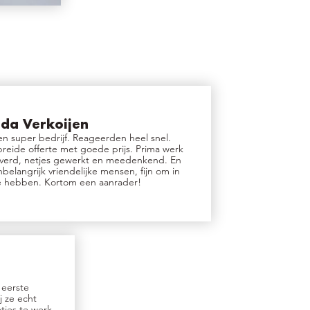
da Verkoijen
n super bedrijf. Reageerden heel snel.
reide offerte met goede prijs. Prima werk
everd, netjes gewerkt en meedenkend. En
nbelangrijk vriendelijke mensen, fijn om in
te hebben. Kortom een aanrader!
 eerste
j ze echt
tjes te werk