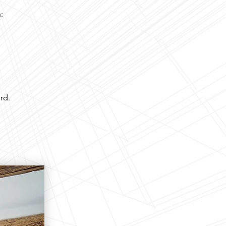
:
rd.