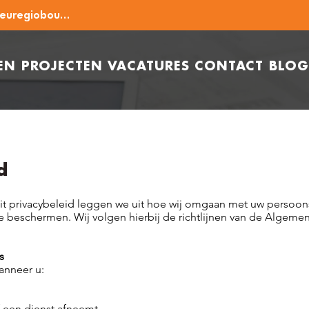
info@euregiobouw.nl
EN
PROJECTEN
VACATURES
CONTACT
BLOG
d
In dit privacybeleid leggen we uit hoe wij omgaan met uw pers
beschermen. Wij volgen hierbij de richtlijnen van de Algeme
s
anneer u:
f een dienst afneemt.