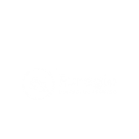
300+
92%
AR
Projecten
Klanttevredenheid
ONZE DIENSTEN
MENU
Bouw & verbouw
Home