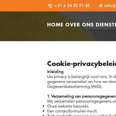
+31 6 34 32 91 45
HOME
OVER ONS
DIENST
Cookie-privacybelei
Inleiding
Uw privacy is belangrijk voor ons. 
gegevens verzamelen en hoe we deze 
Gegevensbescherming (AVG).
1. Verzameling van persoonsgegeven
Wij verzamelen persoonsgegevens w
Onze website bezoekt.
Een contactformulier invult.
Zich inschrijft voor een nieuwsbrief o