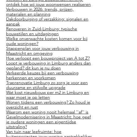
ontdek hoe wij jouw woonwensen realiseren
Verbouwen in 2026: trends, prijzen,
materialen en planning
Dakdoorbuiging of verzakking: signalen en
aanpak
​Renoveren in Zuid-Limburg: typische
bouwstijlen en uitdagingen
Welke onverwachte kosten komen voor bij
oude woningen?
Stappenplan voor jouw verbouwing in
Maastricht en omgeving
Hoe verloopt een bouwproject van A tot Z?
Loopt je verbouwing in Limburg anders dan
gepland? dit kun je nu doen
Verkeerde keuzes bij een verbouwing
herkennen en voorkomen
Traprenovatie Limburg zo zorg je voor een
duurzame en stijlvolle upgrade
Wat kost nieuwbouw per m2 in Limburg en
waar moet je op letten
Wonen tijdens een verbouwing? Zo houd je
overzicht en rust
Waarom een woning nooit helemaal ''af'' is
Gevelmodernisering in Maastricht: hoe geef
je oudere woningen een eigentijdse
uitstraling?
Van tuin naar leefruimte: hoe
buitenprojecten jouw woning aantrekkelijker