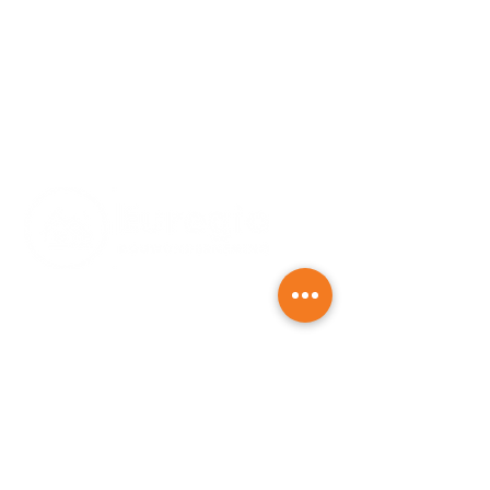
5 JAAR
Garantie
CONTACTGEGEVENS
Kloosterstraat 12, 6226 BP Maastricht
+31 6 34 32 91 45
info@euregiobouw.nl
ONZE DIENSTEN