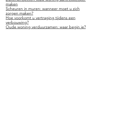
maken
Scheuren in muren: wanneer moet u zich
zorgen maken?
Hoe voorkomt u vertraging tijdens een
verbouwing?
Oude woning verduurzamen: waar begin je?
15+ JAAR
Ervaring
300+
Projecten
92%
Klanttevredenheid