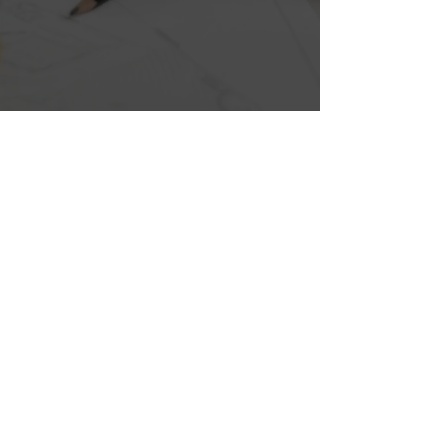
PROFESSIONEEL
BOUWBEDRIJF IN GELEEN
VOOR MAATWERK
Een betrouwbaar bouwbedrijf in
Geleen vormt de basis voor succesvolle
nieuwbouw, renovaties en complete
verbouwprojecten waarbij kwaliteit,
vakmanschap en duidelijke
communicatie centraal staan. Van
nieuwbouw en structurele
verbouwingen tot renovaties, reparaties
en complete moderniseringstrajecten:
iedere bouwoplossing vraagt om