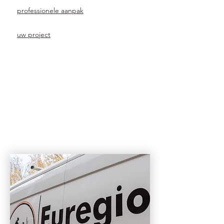
specialistische kennis en een
professionele aanpak
. Wat kost een
bouwbedrijf in Geleen en welke
bouwmethode sluit het beste aan op
uw project
? Dankzij meer dan 15 jaar
ervaring, moderne bouwtechnieken en
hoogwaardige materialen worden
efficiënte oplossingen gerealiseerd die
volledig aansluiten op hedendaagse
woon- en gebruikswensen. Door
duurzame uitvoering, gestructureerde
planning en nauwkeurige afwerking
ontstaan bouwprojecten die langdurige
meerwaarde, comfort en betrouwbare
prestaties leveren.