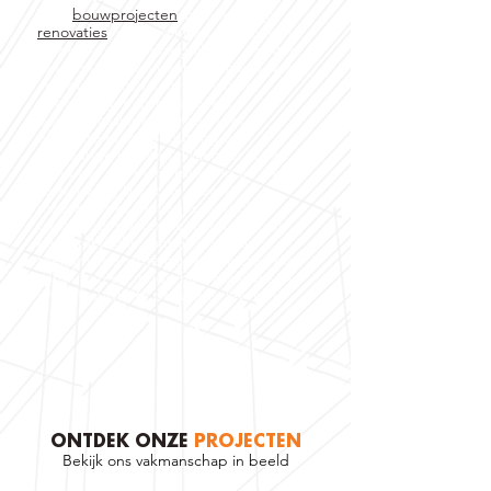
Voor
bouwprojecten
in Geleen zijn
renovaties
, uitbreidingen en moderne
verbouwingen belangrijk voor comfort,
functionaliteit en waardebehoud. Van
complete renovaties tot slimme
uitbreidingen: professionele
bouwoplossingen zorgen voor
efficiënte ruimtebenutting en
langdurige kwaliteit. Wanneer is een
pand toe aan modernisering en welke
verbouwing biedt de meeste
meerwaarde? Met specialistische
uitvoering, duurzame materialen en
een praktische aanpak ontstaan
toekomstgerichte bouwprojecten die
aansluiten op moderne woonwensen
en betrouwbare prestaties leveren.
ONTDEK ONZE
PROJECTEN
Bekijk ons vakmanschap in beeld